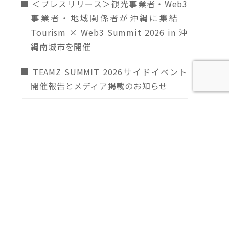
＜プレスリリース＞観光事業者・Web3
事業者・地域関係者が沖縄に集結
Tourism × Web3 Summit 2026 in 沖
縄南城市を開催
TEAMZ SUMMIT 2026サイドイベント
開催報告とメディア掲載のお知らせ
観光立国推進基本計画にWeb3が明文化
― 日本Web3ツーリズム協会の3年間の
政策提言が閣議決定を通じて実現 ―
【速報：開催報告】Tourism×Web3
Summit 2026 in 沖縄南城市の終了、お
よび「なんナビ」各サービスへの登録に
ついて