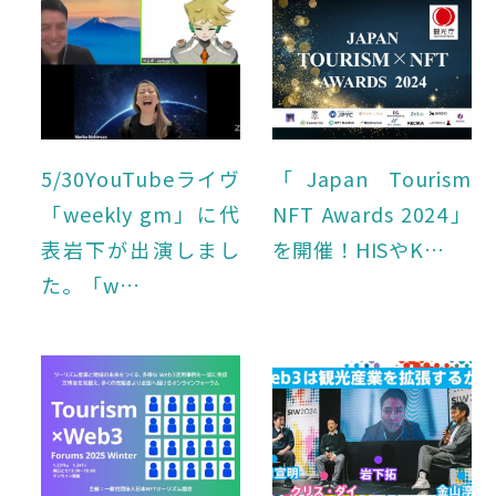
5/30YouTubeライヴ
「Japan Tourism
「weekly gm」に代
NFT Awards 2024」
表岩下が出演しまし
を開催！HISやK…
た。「w…