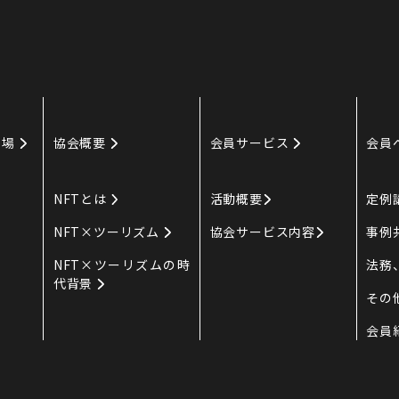
り場
協会概要
会員サービス
会員
NFTとは
活動概要
定例
NFT×ツーリズム
協会サービス内容
事例
NFT×ツーリズムの時
法務
代背景
その
会員